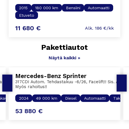
2015
180 000 km
Bensiini
Automaatti
Etuveto
11 680 €
Alk. 186 €/kk
Pakettiautot
Näytä kaikki »
Mercedes-Benz Sprinter
 takatilassa, P-kamera, Hinta
317CDI Autom. Tehdastakuu -6/26, Facelift!! Sis. Alv, A
Myös rahoitus!!
akaveto
2024
49 000 km
Diesel
Automaatti
Takavet
53 880 €
Alk. 302 €/kk