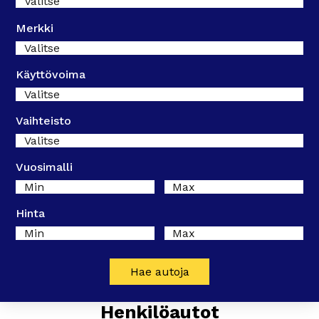
Valitse
Merkki
Valitse
Käyttövoima
Valitse
Vaihteisto
Valitse
Vuosimalli
Min
Max
Hinta
Min
Max
Hae autoja
Henkilöautot