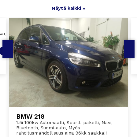
Näytä kaikki »
arja, 20' Vanteet,
Takaveto
Alk. 287 €/kk
BMW 218
1.5i 100kw Automaatti, Sportti paketti, Navi,
Bluetooth, Suomi-auto, Myös
rahoitusmahdollisuus aina 96kk saakka!!